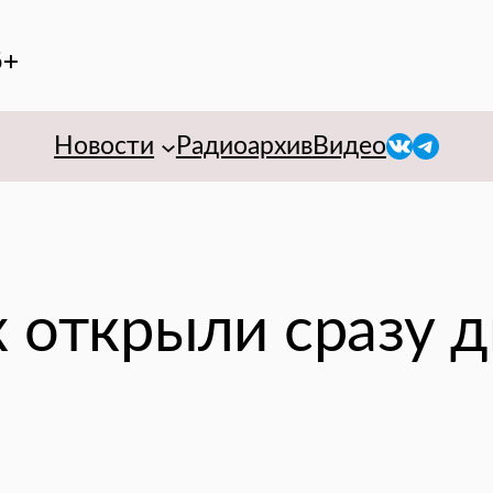
6+
VK
Telegr
Новости
Радиоархив
Видео
 открыли сразу д