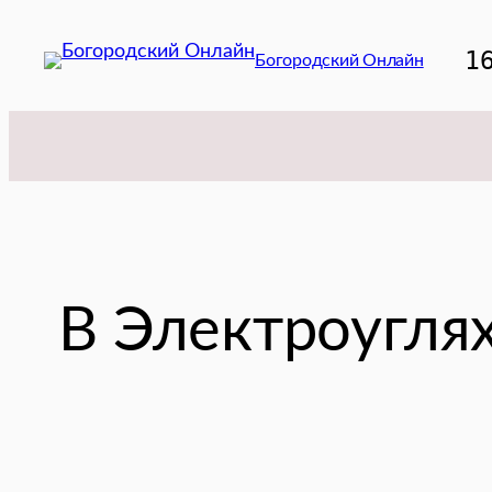
Перейти
к
1
Богородский Онлайн
содержимому
В Электроуглях