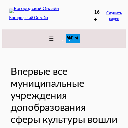
Перейти
16
к
Слушать
Богородский Онлайн
+
радио
содержимому
VK
Telegram
Впервые все
муниципальные
учреждения
допобразования
сферы культуры вошли