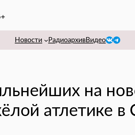
6+
VK
Telegr
Новости
Радиоархив
Видео
льнейших на но
ёлой атлетике в