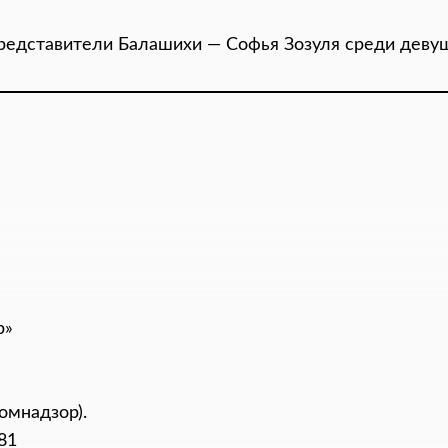
редставители Балашихи — Софья Зозуля среди деву
р»
омнадзор).
81