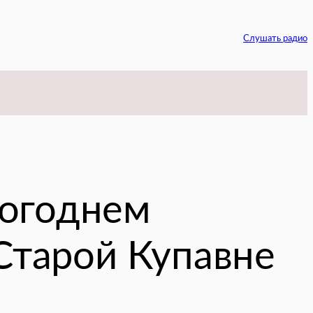
Слушать радио
am
вогоднем
 Старой Купавне