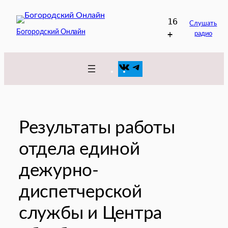
Перейти
16
к
Слушать
Богородский Онлайн
+
радио
содержимому
VK
Telegram
Результаты работы
отдела единой
дежурно-
диспетчерской
службы и Центра