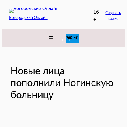
Перейти
16
к
Слушать
Богородский Онлайн
+
радио
содержимому
VK
Telegram
Новые лица
пополнили Ногинскую
больницу