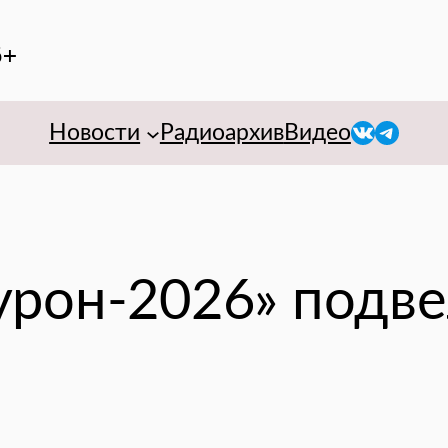
6+
VK
Telegr
Новости
Радиоархив
Видео
рон-2026» подве