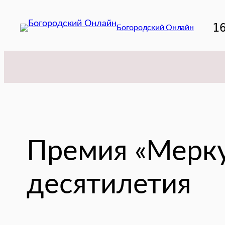
Перейти
к
1
Богородский Онлайн
содержимому
Премия «Мерку
десятилетия