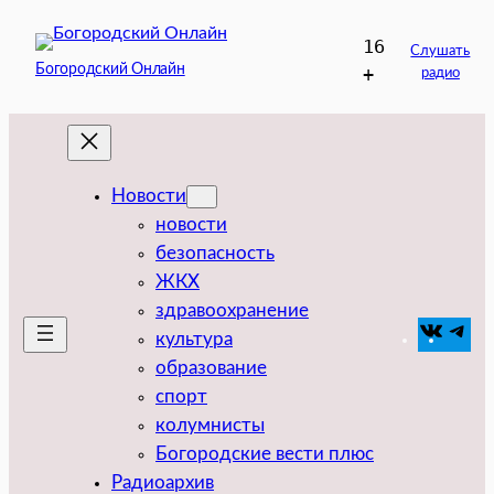
Перейти
16
к
Слушать
Богородский Онлайн
+
радио
содержимому
Новости
новости
безопасность
ЖКХ
здравоохранение
VK
Tel
культура
образование
спорт
колумнисты
Богородские вести плюс
Радиоархив