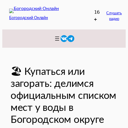
Перейти
16
к
Слушать
Богородский Онлайн
+
радио
содержимому
VK
Telegram
🏖️ Купаться или
загорать: делимся
официальным списком
мест у воды в
Богородском округе