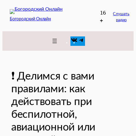
Перейти
16
к
Слушать
Богородский Онлайн
+
радио
содержимому
VK
Telegram
❗️ Делимся с вами
правилами: как
действовать при
беспилотной,
авиационной или