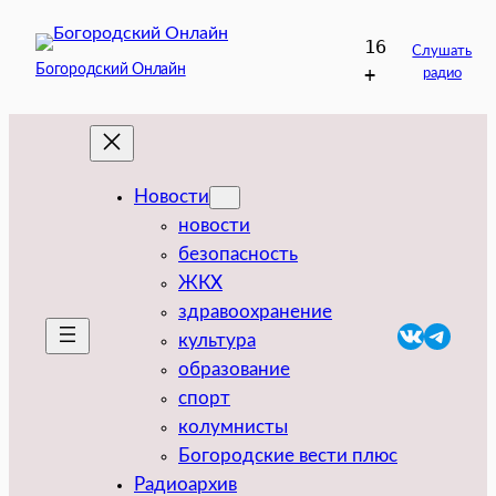
Перейти
16
к
Слушать
Богородский Онлайн
+
радио
содержимому
Новости
новости
безопасность
ЖКХ
здравоохранение
VK
Teleg
культура
образование
спорт
колумнисты
Богородские вести плюс
Радиоархив