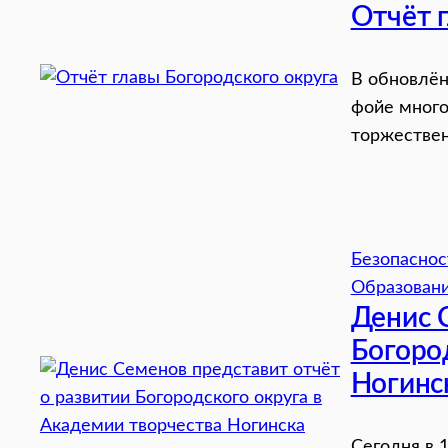
Отчёт 
В обновлён
фойе много
торжествен
Безопаснос
Образован
Денис 
Богоро
Ногинс
Сегодня в 