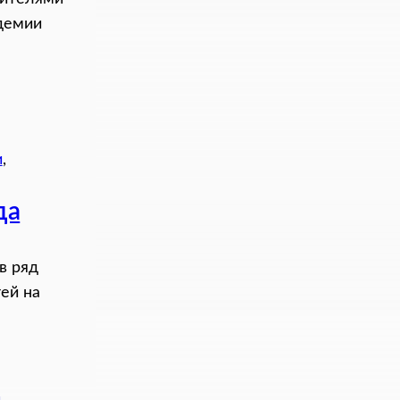
демии
и
, 
да
в ряд
ей на