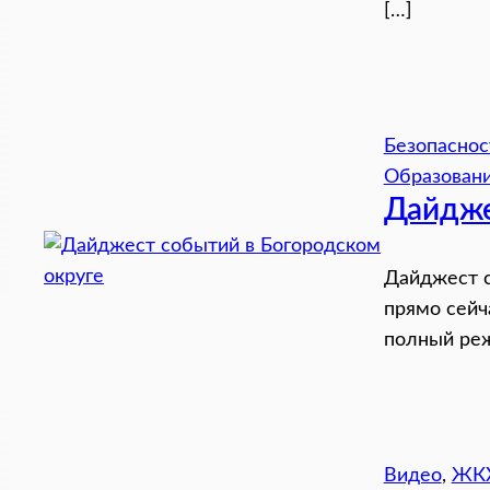
[…]
Безопаснос
Образован
Дайдже
Дайджест с
прямо сейч
полный реж
Видео
, 
ЖК