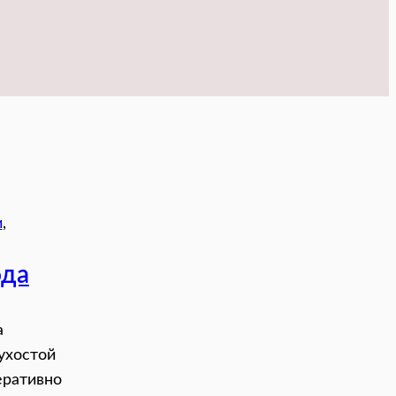
и
, 
ода
а
ухостой
еративно