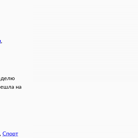
и
, 
еделю
решла на
, 
Спорт