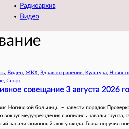
Радиоархив
Видео
вание
ть
, 
Видео
, 
ЖКХ
, 
Здравоохранение
, 
Культура
, 
Новост
ие
, 
Спорт
ивное совещание 3 августа 2026 г
рия Ногинской больницы – навести порядок Проверк
то вокруг медучреждения скопились навалы грунта, с
ный канализационный люк у входа. Глава поручил оп