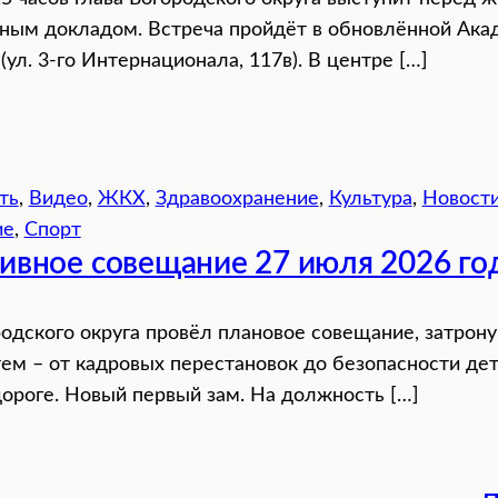
ным докладом. Встреча пройдёт в обновлённой Ака
(ул. 3-го Интернационала, 117в). В центре […]
ть
, 
Видео
, 
ЖКХ
, 
Здравоохранение
, 
Культура
, 
Новост
ие
, 
Спорт
ивное совещание 27 июля 2026 го
родского округа провёл плановое совещание, затрону
ем – от кадровых перестановок до безопасности дет
ороге. Новый первый зам. На должность […]