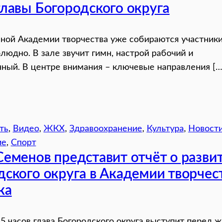
главы Богородского округа
ной Академии творчества уже собираются участники
людно. В зале звучит гимн, настрой рабочий и
ный. В центре внимания – ключевые направления […
ть
, 
Видео
, 
ЖКХ
, 
Здравоохранение
, 
Культура
, 
Новост
ие
, 
Спорт
Семенов представит отчёт о разви
дского округа в Академии творчес
ка
15 часов глава Богородского округа выступит перед 