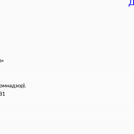
Д
р»
омнадзор).
81