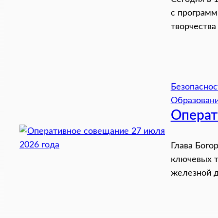
с программ
творчества 
Безопаснос
Образован
Операт
Глава Бого
ключевых т
железной д