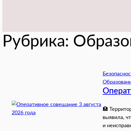
Рубрика:
Образо
Безопаснос
Образован
Операт
🏥 Террито
выявила, ч
и неисправ