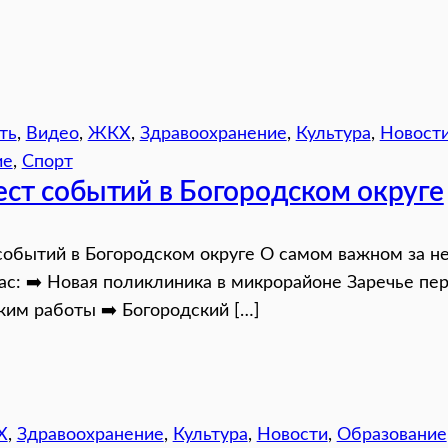
ть
, 
Видео
, 
ЖКХ
, 
Здравоохранение
, 
Культура
, 
Новост
ие
, 
Спорт
ст событий в Богородском округе
обытий в Богородском округе О самом важном за н
ас: ➡️ Новая поликлиника в микрорайоне Заречье пе
им работы ➡️ Богородский […]
Х
, 
Здравоохранение
, 
Культура
, 
Новости
, 
Образование