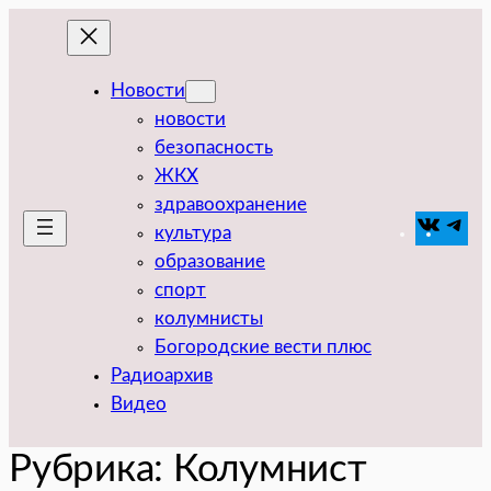
Перейти
к
содержимому
Новости
новости
безопасность
ЖКХ
здравоохранение
VK
Tel
культура
образование
спорт
колумнисты
Богородские вести плюс
Радиоархив
Видео
Рубрика:
Колумнист